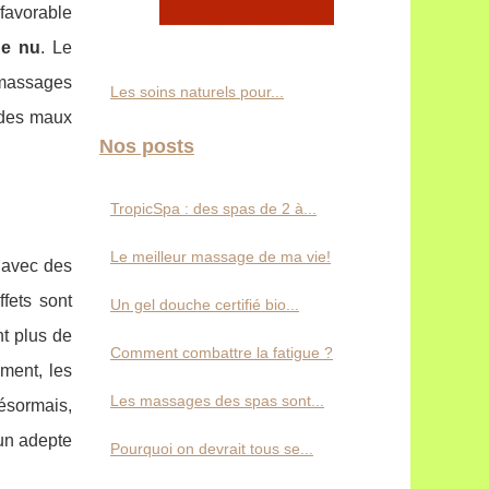
 favorable
e nu
. Le
 massages
Les soins naturels pour...
n des maux
Nos posts
TropicSpa : des spas de 2 à...
Le meilleur massage de ma vie!
é avec des
fets sont
Un gel douche certifié bio...
nt plus de
Comment combattre la fatigue ?
ement, les
Les massages des spas sont...
Désormais,
un adepte
Pourquoi on devrait tous se...