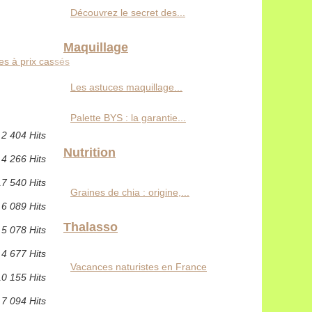
Découvrez le secret des...
Maquillage
es à prix cassés
Les astuces maquillage...
Palette BYS : la garantie...
2 404 Hits
Nutrition
4 266 Hits
17 540 Hits
Graines de chia : origine,...
6 089 Hits
Thalasso
5 078 Hits
4 677 Hits
Vacances naturistes en France
10 155 Hits
7 094 Hits