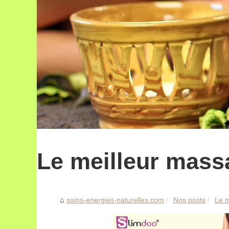
Le meilleur mass
soins-energies-naturelles.com
Nos posts
Le m