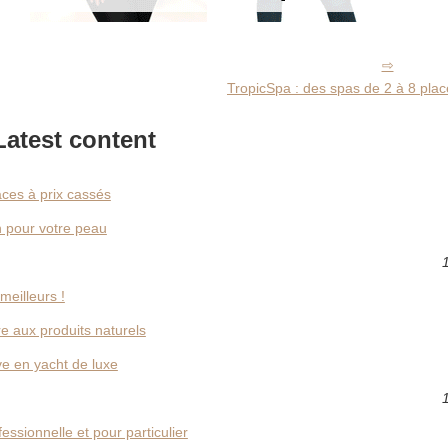
TropicSpa : des spas de 2 à 8 plac
Latest content
aces à prix cassés
n pour votre peau
eilleurs !
e aux produits naturels
e en yacht de luxe
fessionnelle et pour particulier