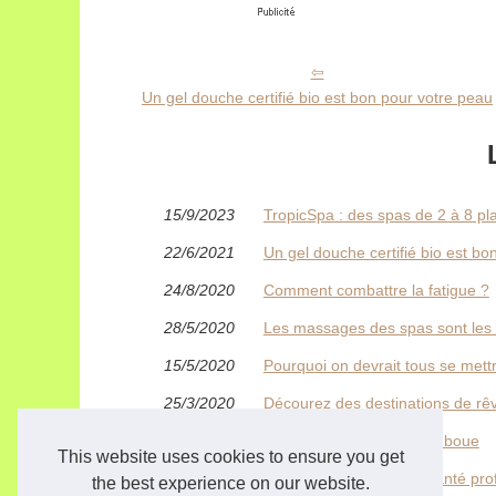
Un gel douche certifié bio est bon pour votre peau
15/9/2023
TropicSpa : des spas de 2 à 8 pl
22/6/2021
Un gel douche certifié bio est bo
24/8/2020
Comment combattre la fatigue ?
28/5/2020
Les massages des spas sont les m
15/5/2020
Pourquoi on devrait tous se mettr
25/3/2020
Décourez des destinations de rêv
15/3/2020
Venez tester les bains de boue
This website uses cookies to ensure you get
22/1/2020
Savoir et clinique : Info santé pro
the best experience on our website.