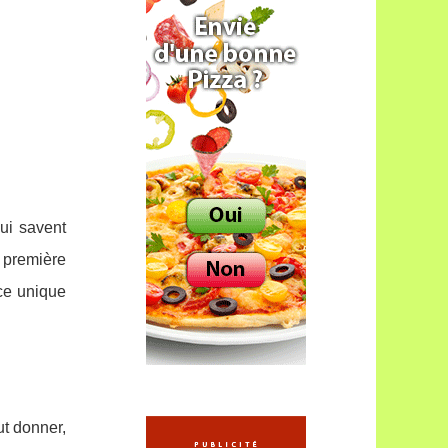
ui savent
 première
nce unique
ut donner,