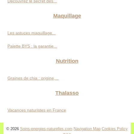
Découvrez le secret des...
Maquillage
Les astuces maquillage...
Palette BYS : la garantie...
Nutrition
Graines de chia : origine,...
Thalasso
Vacances naturistes en France
© 2026
Soins-energies-naturelles.com
Navigation Map
Cookies Policy