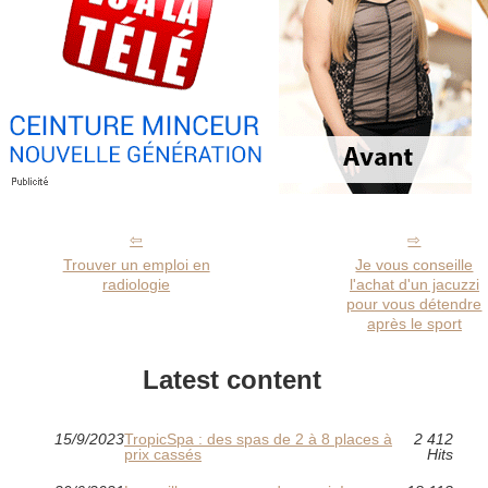
Trouver un emploi en
Je vous conseille
radiologie
l'achat d'un jacuzzi
pour vous détendre
après le sport
Latest content
15/9/2023
TropicSpa : des spas de 2 à 8 places à
2 412
prix cassés
Hits