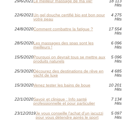
29/6/2021
Le meilleur massage de ma vie!
18 113
Hits
22/6/2021
Un gel douche certifié bio est bon pour
4 275
votre peau
Hits
24/8/2020
Comment combattre la fatigue ?
17 554
Hits
28/5/2020
Les massages des spas sont les
6 096
meilleurs !
Hits
15/5/2020
Pourquoi on devrait tous se mettre aux
5 096
produits naturels
Hits
25/3/2020
Décourez des destinations de rêve en
4 685
yacht de luxe
Hits
15/3/2020
Venez tester les bains de boue
10 201
Hits
22/1/2020
Savoir et clinique : Info santé
7 134
professionnelle et pour particulier
Hits
23/12/2019
Je vous conseille l'achat d'un jacuzzi
5 097
pour vous détendre après le sport
Hits