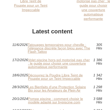
Libre Teint de
motorisé pas cher : l
Poupée pour un Teint
guide pour choisir
Impeccable
une couverture
automatique
performante
Latest content
11/6/2026
Tatouages temporaires pour cheville :
305
l’élégance discrète façon bijou avec The
Hits
Flash Tattoo
17/2/2026
Volet piscine hors-sol motorisé pas cher
1 386
: le guide pour choisir une couverture
Hits
automatique performante
18/6/2025
Découvrez la Poudre Libre Teint de
1 342
Poupée pour un Teint Impeccable
Hits
28/3/2025
Les Bienfaits d'une Protection Solaire
1 298
Bio pour les Amateurs de Plein Air
Hits
20/1/2024
Pompe piscine : comment choisir le
3 588
modèle adapté sur bypiscine.com
Hits